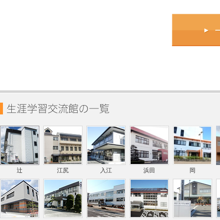
辻
江尻
入江
浜田
岡