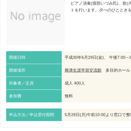
ピアノ演奏(堀部いづみ氏)、歌(
トを行います。夕べのひととき
開催日時
平成30年6月29日(金)、 午後7:00～8
開催場所
興津生涯学習交流館
多目的ホー
対象者／定員
成人 400人
参加費
無料
申込方法／申込受付期間
5月28日(月)午前10:00より窓口