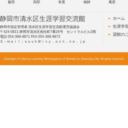
飯田
高部
有度
袖師
庵原
ホーム
生涯学
静岡市指定管理者 清水区生涯学習交流館運営協議会
〒424-0821 静岡市清水区相生町7番26号 セントラルビル2階
貸館の
電話 054-388-9871 FAX 054-388-9872
Ｅ－ｍａｉｌ：ｓｓｕｋ＠ｉｖｙ．ｏｃｎ．ｎｅ．ｊｐ
Copyright © Lifelong Learning Meetingplace of Shimizu-ku Shizuoka City. All rights reserved.