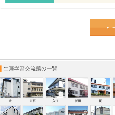
辻
江尻
入江
浜田
岡