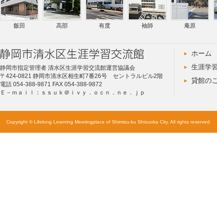
飯田
高部
有度
袖師
庵原
ホーム
生涯学
静岡市指定管理者 清水区生涯学習交流館運営協議会
〒424-0821 静岡市清水区相生町7番26号 セントラルビル2階
貸館の
電話 054-388-9871 FAX 054-388-9872
Ｅ－ｍａｉｌ：ｓｓｕｋ＠ｉｖｙ．ｏｃｎ．ｎｅ．ｊｐ
Copyright © Lifelong Learning Meetingplace of Shimizu-ku Shizuoka City. All rights reserved.