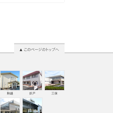
駒越
折戸
三保