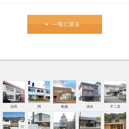
浜田
岡
船越
清水
不二見