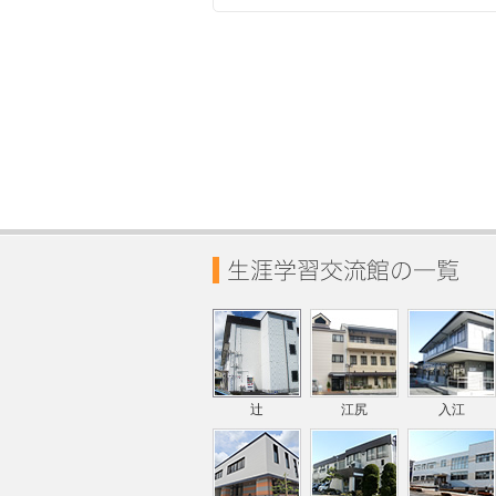
辻
江尻
入江