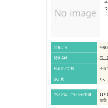
子
で
開催日時
平成2
開催場所
不二
対象者／定員
子育
参加費
1人 
申込方法／申込受付期間
11
館窓