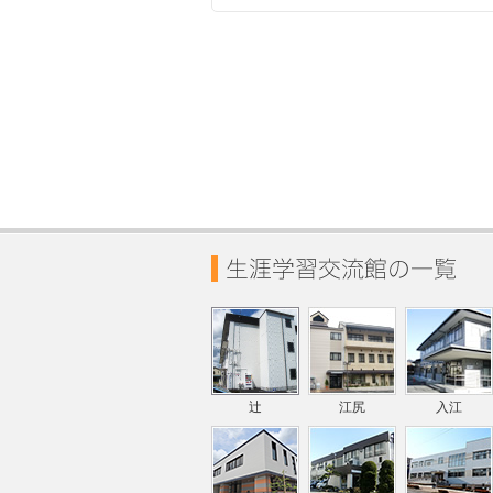
辻
江尻
入江