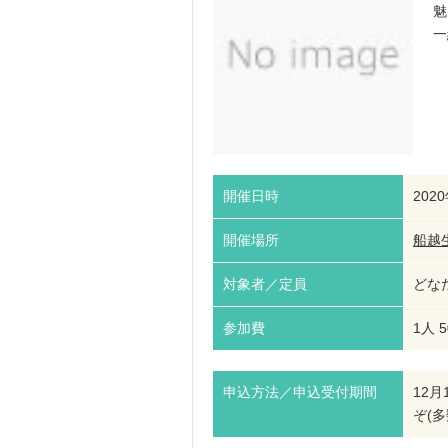
魅
一
開催日時
202
開催場所
船越
対象者／定員
どなた
参加費
1人 
申込方法／申込受付期間
12
ぞ(多