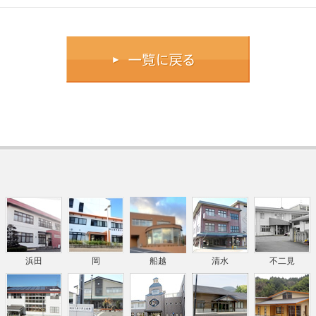
浜田
岡
船越
清水
不二見