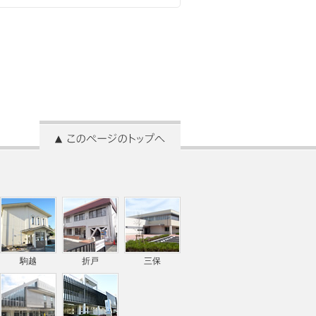
駒越
折戸
三保