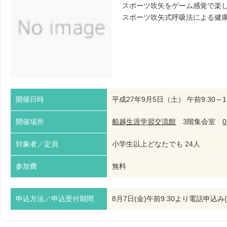
スポーツ吹矢をゲーム感覚で楽
スポーツ吹矢式呼吸法による健
開催日時
平成27年9月5日（土） 午前9:30～11
開催場所
船越生涯学習交流館
3階集会室
0
対象者／定員
小学生以上どなたでも 24人
参加費
無料
申込方法／申込受付期間
8月7日(金)午前9:30より電話申込み