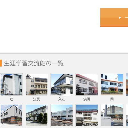
辻
江尻
入江
浜田
岡