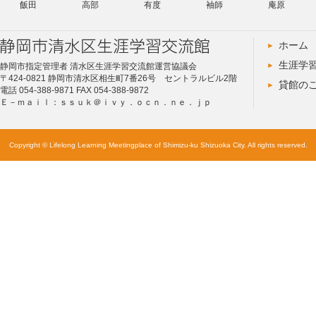
飯田
高部
有度
袖師
庵原
ホーム
生涯学
静岡市指定管理者 清水区生涯学習交流館運営協議会
〒424-0821 静岡市清水区相生町7番26号 セントラルビル2階
貸館の
電話 054-388-9871 FAX 054-388-9872
Ｅ－ｍａｉｌ：ｓｓｕｋ＠ｉｖｙ．ｏｃｎ．ｎｅ．ｊｐ
Copyright © Lifelong Learning Meetingplace of Shimizu-ku Shizuoka City. All rights reserved.