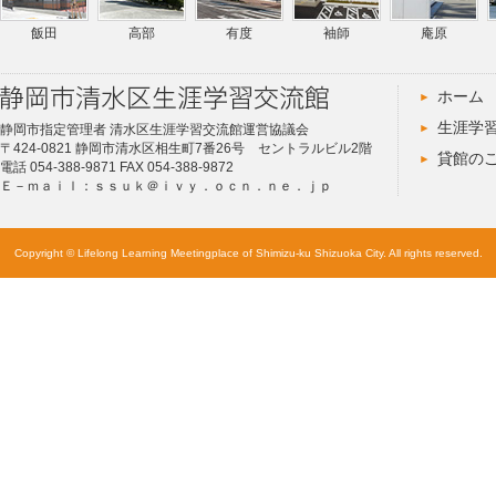
飯田
高部
有度
袖師
庵原
ホーム
生涯学
静岡市指定管理者 清水区生涯学習交流館運営協議会
〒424-0821 静岡市清水区相生町7番26号 セントラルビル2階
貸館の
電話 054-388-9871 FAX 054-388-9872
Ｅ－ｍａｉｌ：ｓｓｕｋ＠ｉｖｙ．ｏｃｎ．ｎｅ．ｊｐ
Copyright © Lifelong Learning Meetingplace of Shimizu-ku Shizuoka City. All rights reserved.