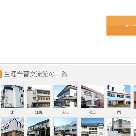
辻
江尻
入江
浜田
岡