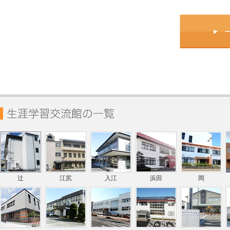
辻
江尻
入江
浜田
岡