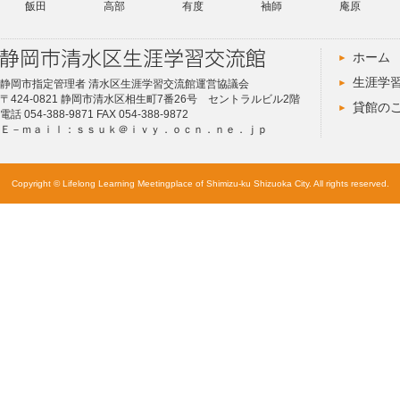
飯田
高部
有度
袖師
庵原
ホーム
生涯学
静岡市指定管理者 清水区生涯学習交流館運営協議会
〒424-0821 静岡市清水区相生町7番26号 セントラルビル2階
貸館の
電話 054-388-9871 FAX 054-388-9872
Ｅ－ｍａｉｌ：ｓｓｕｋ＠ｉｖｙ．ｏｃｎ．ｎｅ．ｊｐ
Copyright © Lifelong Learning Meetingplace of Shimizu-ku Shizuoka City. All rights reserved.