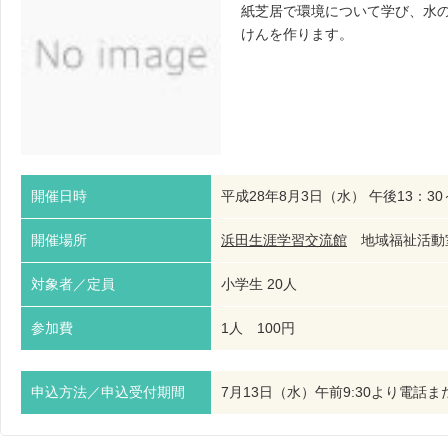
紙芝居で環境について学び、水
けんを作ります。
開催日時
平成28年8月3日（水） 午後13：30
開催場所
浜田生涯学習交流館
地域福祉活
対象者／定員
小学生 20人
参加費
1人 100円
申込方法／申込受付期間
7月13日（水）午前9:30より電話