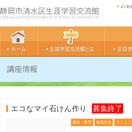
エコなマイ石けん作り
募集終了
福祉・教育
地域社会
コミュニ