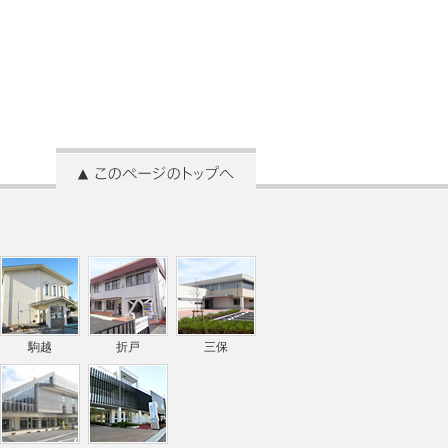
駒越
折戸
三保