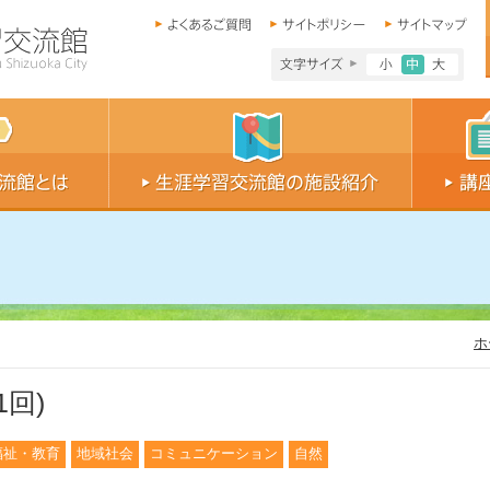
文字サイズ小
文字サイ
文字
ホ
回)
福祉・教育
地域社会
コミュニケーション
自然