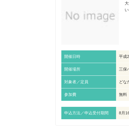
大
い
開催日時
平成2
開催場所
三保
対象者／定員
どなた
参加費
無料
申込方法／申込受付期間
8月