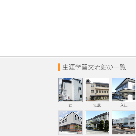
辻
江尻
入江