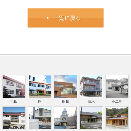
浜田
岡
船越
清水
不二見