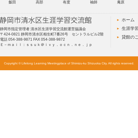
飯田
高部
有度
袖師
庵原
ホーム
生涯学
静岡市指定管理者 清水区生涯学習交流館運営協議会
〒424-0821 静岡市清水区相生町7番26号 セントラルビル2階
貸館の
電話 054-388-9871 FAX 054-388-9872
Ｅ－ｍａｉｌ：ｓｓｕｋ＠ｉｖｙ．ｏｃｎ．ｎｅ．ｊｐ
Copyright © Lifelong Learning Meetingplace of Shimizu-ku Shizuoka City. All rights reserved.