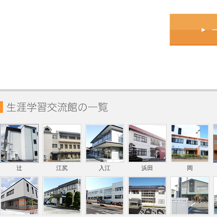
辻
江尻
入江
浜田
岡