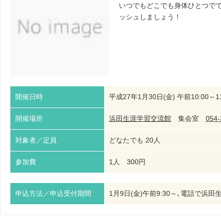
いつでもどこでも身体ひとつで
ッシュしましょう！
開催日時
平成27年1月30日(金) 午前10:00～11
開催場所
浜田生涯学習交流館
集会室
054-
対象者／定員
どなたでも 20人
参加費
1人 300円
申込方法／申込受付期間
1月9日(金)午前9:30～､電話で