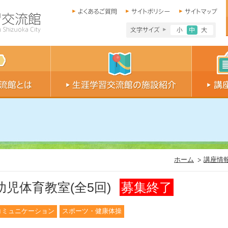
文字サイズ小
文字サイ
文字
ホーム
講座情
児体育教室(全5回)
募集終了
コミュニケーション
スポーツ・健康体操