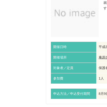
就
す
開催日時
平成2
開催場所
庵原
対象者／定員
保護者
参加費
1人 
申込方法／申込受付期間
8月