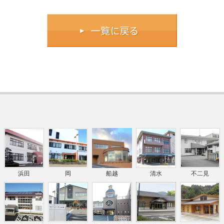
浜田
岡
船越
清水
不二見