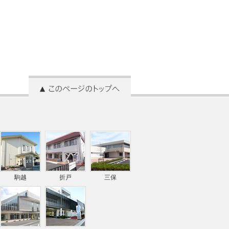
駒越
折戸
三保