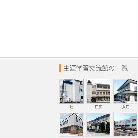
辻
江尻
入江