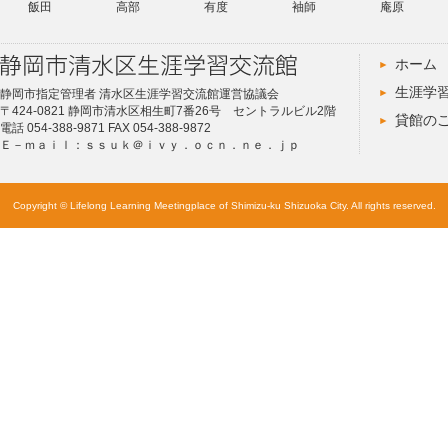
飯田
高部
有度
袖師
庵原
ホーム
生涯学
静岡市指定管理者 清水区生涯学習交流館運営協議会
〒424-0821 静岡市清水区相生町7番26号 セントラルビル2階
貸館の
電話 054-388-9871 FAX 054-388-9872
Ｅ－ｍａｉｌ：ｓｓｕｋ＠ｉｖｙ．ｏｃｎ．ｎｅ．ｊｐ
Copyright © Lifelong Learning Meetingplace of Shimizu-ku Shizuoka City. All rights reserved.