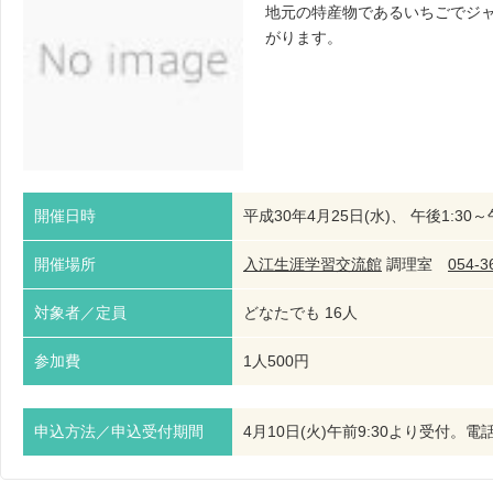
地元の特産物であるいちごでジ
がります。
開催日時
平成30年4月25日(水)、 午後1:30～
開催場所
入江生涯学習交流館
調理室
054-3
対象者／定員
どなたでも 16人
参加費
1人500円
申込方法／申込受付期間
4月10日(火)午前9:30より受付