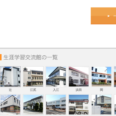
辻
江尻
入江
浜田
岡