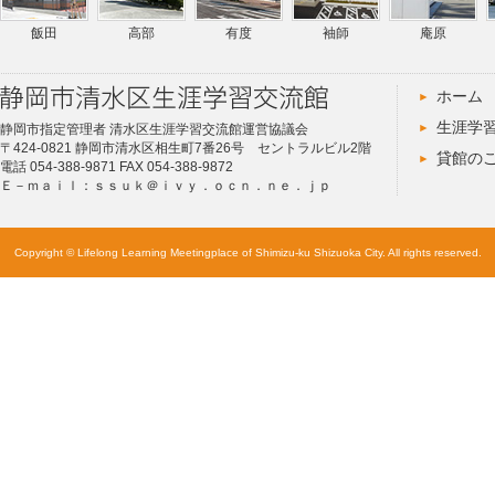
飯田
高部
有度
袖師
庵原
ホーム
生涯学
静岡市指定管理者 清水区生涯学習交流館運営協議会
〒424-0821 静岡市清水区相生町7番26号 セントラルビル2階
貸館の
電話 054-388-9871 FAX 054-388-9872
Ｅ－ｍａｉｌ：ｓｓｕｋ＠ｉｖｙ．ｏｃｎ．ｎｅ．ｊｐ
Copyright © Lifelong Learning Meetingplace of Shimizu-ku Shizuoka City. All rights reserved.