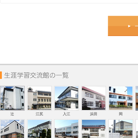
辻
江尻
入江
浜田
岡