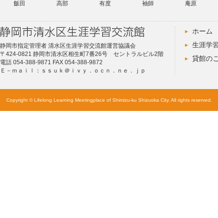
飯田
高部
有度
袖師
庵原
ホーム
生涯学
静岡市指定管理者 清水区生涯学習交流館運営協議会
〒424-0821 静岡市清水区相生町7番26号 セントラルビル2階
貸館の
電話 054-388-9871 FAX 054-388-9872
Ｅ－ｍａｉｌ：ｓｓｕｋ＠ｉｖｙ．ｏｃｎ．ｎｅ．ｊｐ
Copyright © Lifelong Learning Meetingplace of Shimizu-ku Shizuoka City. All rights reserved.