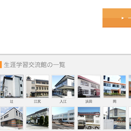
辻
江尻
入江
浜田
岡