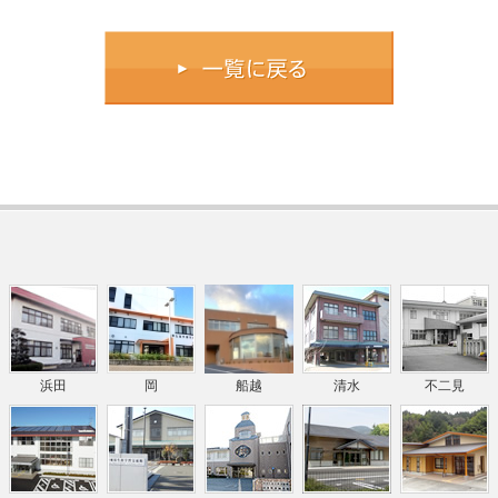
浜田
岡
船越
清水
不二見