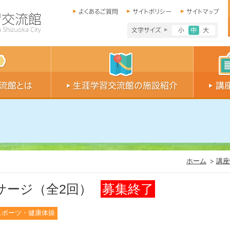
文字サイズ小
文字サイ
文字
ホーム
講座
サージ（全2回）
募集終了
スポーツ・健康体操