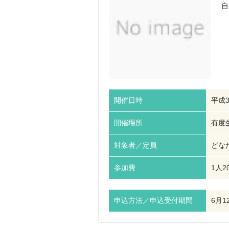
自
開催日時
平成3
開催場所
有度
対象者／定員
どなた
参加費
1人2
申込方法／申込受付期間
6月