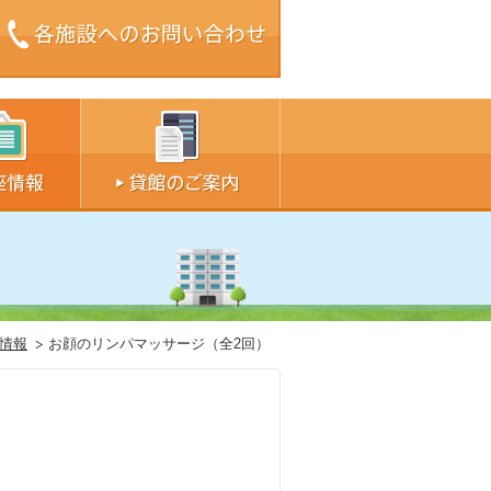
ズ中
サイズ大
情報
お顔のリンパマッサージ（全2回）