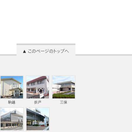
駒越
折戸
三保