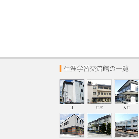
辻
江尻
入江