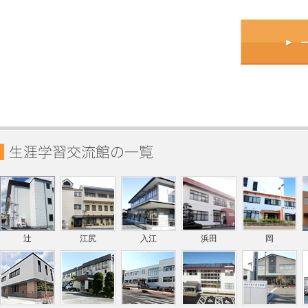
辻
江尻
入江
浜田
岡