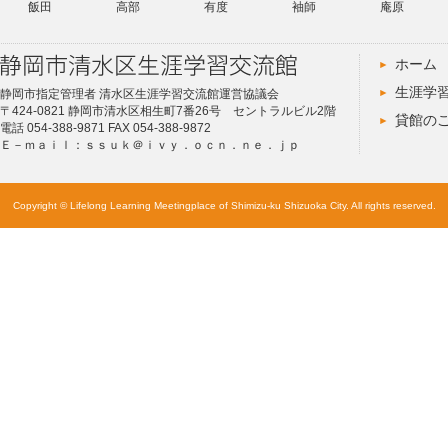
飯田
高部
有度
袖師
庵原
ホーム
生涯学
静岡市指定管理者 清水区生涯学習交流館運営協議会
〒424-0821 静岡市清水区相生町7番26号 セントラルビル2階
貸館の
電話 054-388-9871 FAX 054-388-9872
Ｅ－ｍａｉｌ：ｓｓｕｋ＠ｉｖｙ．ｏｃｎ．ｎｅ．ｊｐ
Copyright © Lifelong Learning Meetingplace of Shimizu-ku Shizuoka City. All rights reserved.