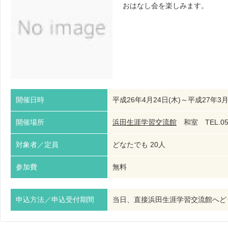
おはなし会を楽しみます。
開催日時
平成26年4月24日(木)～平成27年3
開催場所
浜田生涯学習交流館
和室 TEL.054
対象者／定員
どなたでも 20人
参加費
無料
申込方法／申込受付期間
当日、直接浜田生涯学習交流館へど