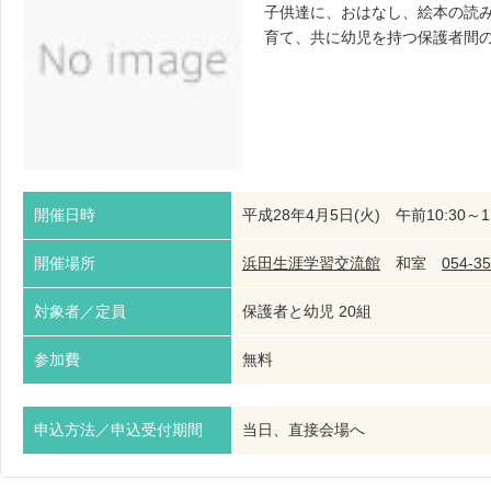
子供達に、おはなし、絵本の読
育て、共に幼児を持つ保護者間
開催日時
平成28年4月5日(火) 午前10:30～11
開催場所
浜田生涯学習交流館
和室
054-35
対象者／定員
保護者と幼児 20組
参加費
無料
申込方法／申込受付期間
当日、直接会場へ