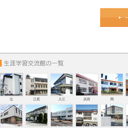
辻
江尻
入江
浜田
岡