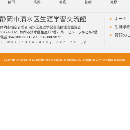
飯田
高部
有度
袖師
庵原
ホーム
生涯学
静岡市指定管理者 清水区生涯学習交流館運営協議会
〒424-0821 静岡市清水区相生町7番26号 セントラルビル2階
貸館の
電話 054-388-9871 FAX 054-388-9872
Ｅ－ｍａｉｌ：ｓｓｕｋ＠ｉｖｙ．ｏｃｎ．ｎｅ．ｊｐ
Copyright © Lifelong Learning Meetingplace of Shimizu-ku Shizuoka City. All rights reserved.