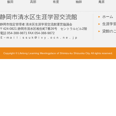
飯田
高部
有度
袖師
庵原
ホーム
生涯学
静岡市指定管理者 清水区生涯学習交流館運営協議会
〒424-0821 静岡市清水区相生町7番26号 セントラルビル2階
貸館の
電話 054-388-9871 FAX 054-388-9872
Ｅ－ｍａｉｌ：ｓｓｕｋ＠ｉｖｙ．ｏｃｎ．ｎｅ．ｊｐ
Copyright © Lifelong Learning Meetingplace of Shimizu-ku Shizuoka City. All rights reserved.