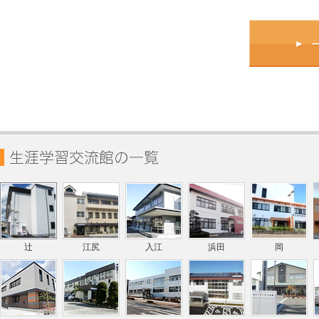
辻
江尻
入江
浜田
岡