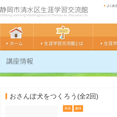
おさんぽ犬をつくろう(全2回)
美術
趣味