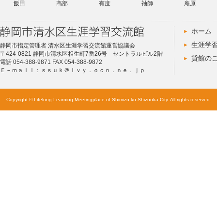
飯田
高部
有度
袖師
庵原
ホーム
生涯学
静岡市指定管理者 清水区生涯学習交流館運営協議会
〒424-0821 静岡市清水区相生町7番26号 セントラルビル2階
貸館の
電話 054-388-9871 FAX 054-388-9872
Ｅ－ｍａｉｌ：ｓｓｕｋ＠ｉｖｙ．ｏｃｎ．ｎｅ．ｊｐ
Copyright © Lifelong Learning Meetingplace of Shimizu-ku Shizuoka City. All rights reserved.