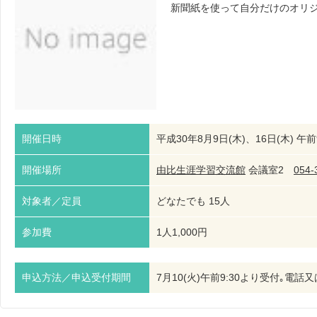
新聞紙を使って自分だけのオリ
開催日時
平成30年8月9日(木)、16日(木) 午前9
開催場所
由比生涯学習交流館
会議室2
054-
対象者／定員
どなたでも 15人
参加費
1人1,000円
申込方法／申込受付期間
7月10(火)午前9:30より受付｡