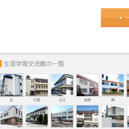
辻
江尻
入江
浜田
岡