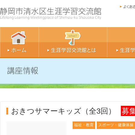
おきつサマーキッズ（全3回）
募
福祉・教育
スポーツ・健康体操