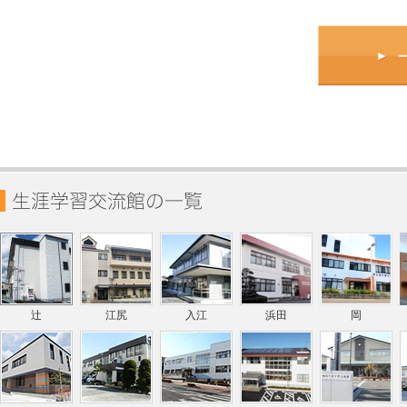
辻
江尻
入江
浜田
岡