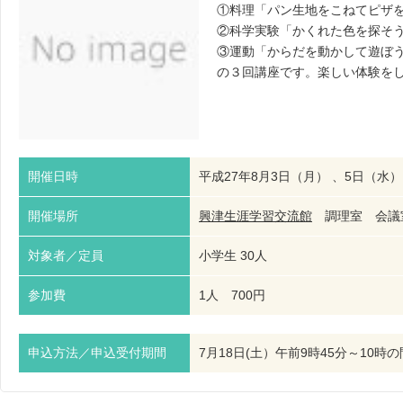
①料理「パン生地をこねてピザ
②科学実験「かくれた色を探そ
③運動「からだを動かして遊ぼ
の３回講座です。楽しい体験を
開催日時
平成27年8月3日（月） 、5日（水）、
開催場所
興津生涯学習交流館
調理室 会議
対象者／定員
小学生 30人
参加費
1人 700円
申込方法／申込受付期間
7月18日(土）午前9時45分～1