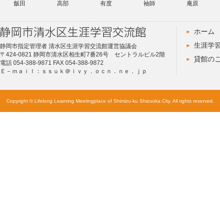
飯田
高部
有度
袖師
庵原
ホーム
生涯学
静岡市指定管理者 清水区生涯学習交流館運営協議会
〒424-0821 静岡市清水区相生町7番26号 セントラルビル2階
貸館の
電話 054-388-9871 FAX 054-388-9872
Ｅ－ｍａｉｌ：ｓｓｕｋ＠ｉｖｙ．ｏｃｎ．ｎｅ．ｊｐ
Copyright © Lifelong Learning Meetingplace of Shimizu-ku Shizuoka City. All rights reserved.