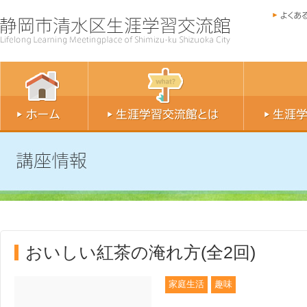
おいしい紅茶の淹れ方(全2回)
家庭生活
趣味