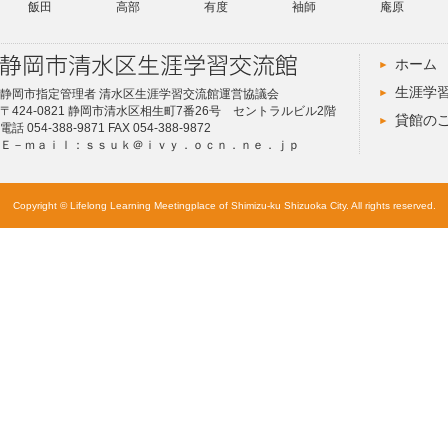
飯田
高部
有度
袖師
庵原
ホーム
生涯学
静岡市指定管理者 清水区生涯学習交流館運営協議会
〒424-0821 静岡市清水区相生町7番26号 セントラルビル2階
貸館の
電話 054-388-9871 FAX 054-388-9872
Ｅ－ｍａｉｌ：ｓｓｕｋ＠ｉｖｙ．ｏｃｎ．ｎｅ．ｊｐ
Copyright © Lifelong Learning Meetingplace of Shimizu-ku Shizuoka City. All rights reserved.