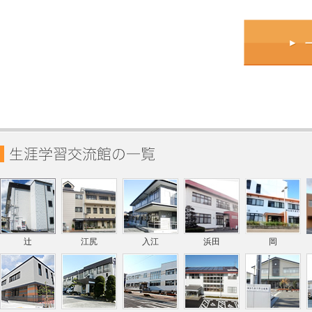
辻
江尻
入江
浜田
岡