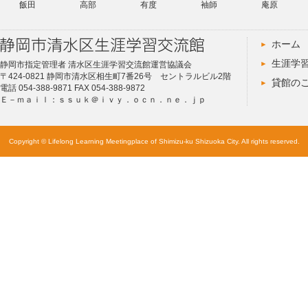
飯田
高部
有度
袖師
庵原
ホーム
生涯学
静岡市指定管理者 清水区生涯学習交流館運営協議会
〒424-0821 静岡市清水区相生町7番26号 セントラルビル2階
貸館の
電話 054-388-9871 FAX 054-388-9872
Ｅ－ｍａｉｌ：ｓｓｕｋ＠ｉｖｙ．ｏｃｎ．ｎｅ．ｊｐ
Copyright © Lifelong Learning Meetingplace of Shimizu-ku Shizuoka City. All rights reserved.