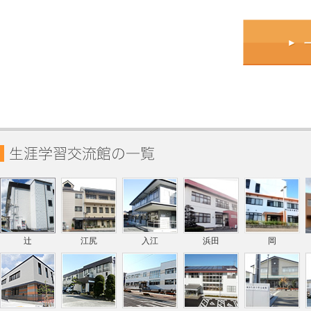
辻
江尻
入江
浜田
岡