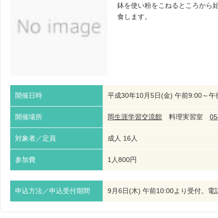
鉢を使い粉をこねるところから
食します。
開催日時
平成30年10月5日(金) 午前9:00～午後
開催場所
岡生涯学習交流館
料理実習室
05
対象者／定員
成人 16人
参加費
1人800円
申込方法／申込受付期間
9月6日(木) 午前10:00より受