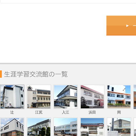
辻
江尻
入江
浜田
岡