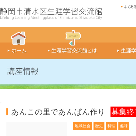
あんこの里であんぱん作り
募集終
地域社会
歴史
料理
趣味