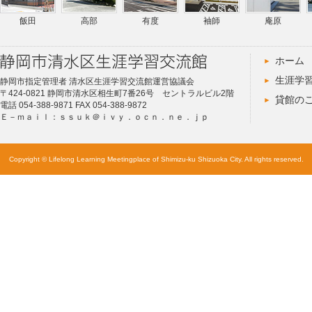
飯田
高部
有度
袖師
庵原
ホーム
生涯学
静岡市指定管理者 清水区生涯学習交流館運営協議会
〒424-0821 静岡市清水区相生町7番26号 セントラルビル2階
貸館の
電話 054-388-9871 FAX 054-388-9872
Ｅ－ｍａｉｌ：ｓｓｕｋ＠ｉｖｙ．ｏｃｎ．ｎｅ．ｊｐ
Copyright © Lifelong Learning Meetingplace of Shimizu-ku Shizuoka City. All rights reserved.