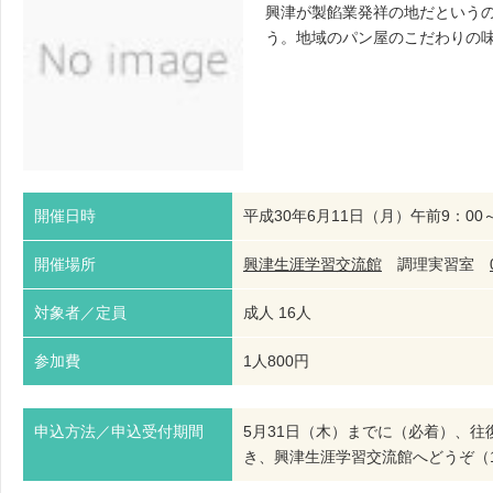
興津が製餡業発祥の地だという
う。地域のパン屋のこだわりの
開催日時
平成30年6月11日（月）午前9：00～
開催場所
興津生涯学習交流館
調理実習室
対象者／定員
成人 16人
参加費
1人800円
申込方法／申込受付期間
5月31日（木）までに（必着）、
き、興津生涯学習交流館へどうぞ（