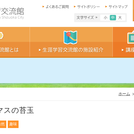
文字サイズ小
文字サイ
文字
ホーム
マスの苔玉
自然
趣味