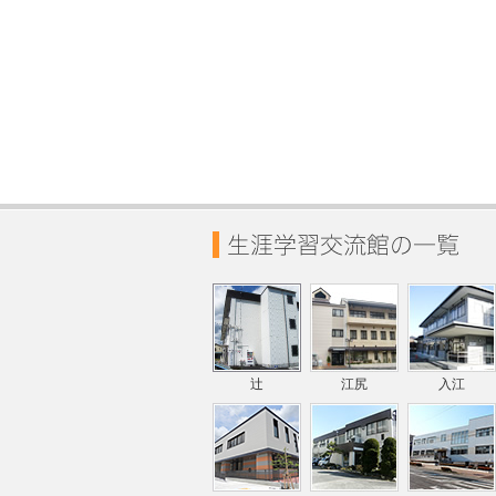
辻
江尻
入江