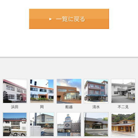
浜田
岡
船越
清水
不二見