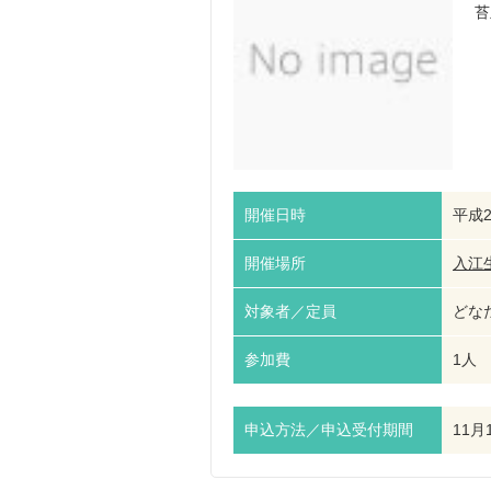
苔
開催日時
平成2
開催場所
入江
対象者／定員
どなた
参加費
1人 
申込方法／申込受付期間
11