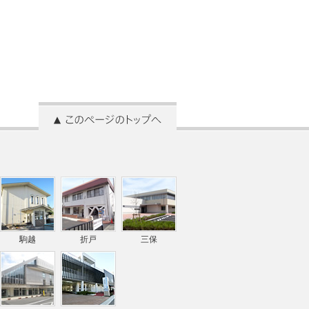
駒越
折戸
三保