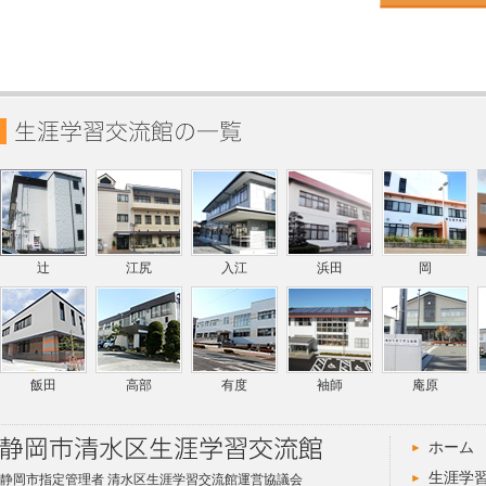
辻
江尻
入江
浜田
岡
飯田
高部
有度
袖師
庵原
ホーム
生涯学
静岡市指定管理者 清水区生涯学習交流館運営協議会