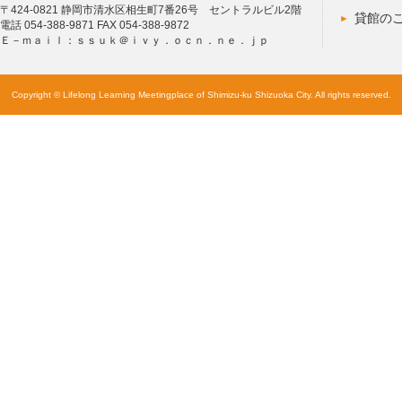
〒424-0821 静岡市清水区相生町7番26号 セントラルビル2階
貸館の
電話 054-388-9871 FAX 054-388-9872
Ｅ－ｍａｉｌ：ｓｓｕｋ＠ｉｖｙ．ｏｃｎ．ｎｅ．ｊｐ
Copyright © Lifelong Learning Meetingplace of Shimizu-ku Shizuoka City. All rights reserved.